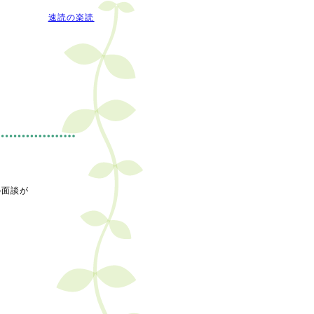
速読の楽読
の面談が
e